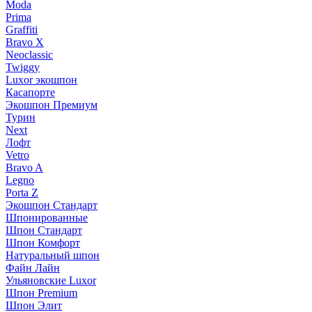
Moda
Prima
Graffiti
Bravo X
Neoclassic
Twiggy
Luxor экошпон
Касапорте
Экошпон Премиум
Турин
Next
Лофт
Vetro
Bravo A
Legno
Porta Z
Экошпон Стандарт
Шпонированные
Шпон Стандарт
Шпон Комфорт
Натуральный шпон
Файн Лайн
Ульяновские Luxor
Шпон Premium
Шпон Элит