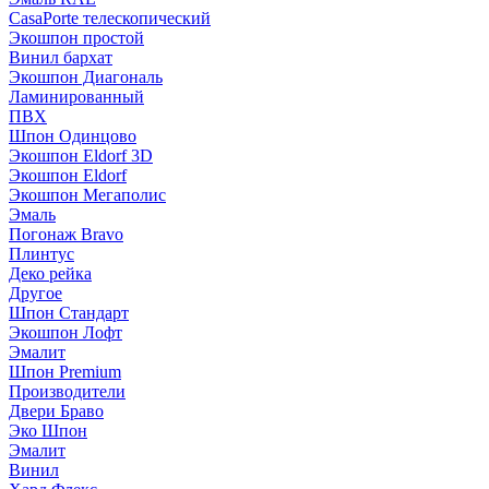
CasaPorte телескопический
Экошпон простой
Винил бархат
Экошпон Диагональ
Ламинированный
ПВХ
Шпон Одинцово
Экошпон Eldorf 3D
Экошпон Eldorf
Экошпон Мегаполис
Эмаль
Погонаж Bravo
Плинтус
Деко рейка
Другое
Шпон Стандарт
Экошпон Лофт
Эмалит
Шпон Premium
Производители
Двери Браво
Эко Шпон
Эмалит
Винил