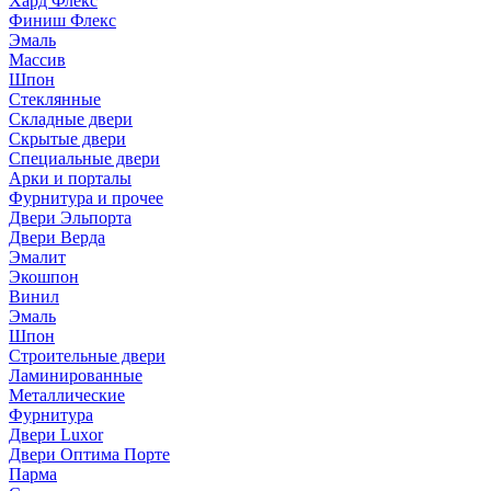
Хард Флекс
Финиш Флекс
Эмаль
Массив
Шпон
Стеклянные
Складные двери
Скрытые двери
Специальные двери
Арки и порталы
Фурнитура и прочее
Двери Эльпорта
Двери Верда
Эмалит
Экошпон
Винил
Эмаль
Шпон
Строительные двери
Ламинированные
Металлические
Фурнитура
Двери Luxor
Двери Оптима Порте
Парма