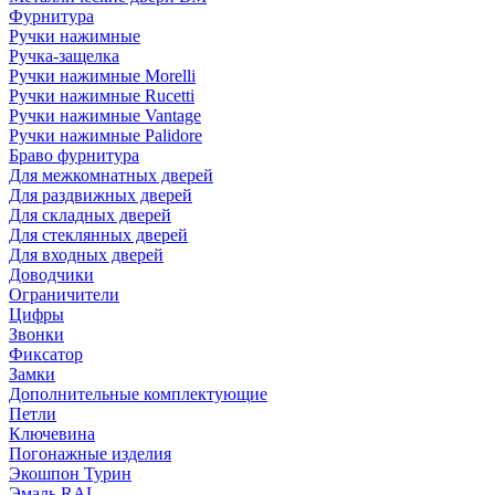
Фурнитура
Ручки нажимные
Ручка-защелка
Ручки нажимные Morelli
Ручки нажимные Rucetti
Ручки нажимные Vantage
Ручки нажимные Palidore
Браво фурнитура
Для межкомнатных дверей
Для раздвижных дверей
Для складных дверей
Для стеклянных дверей
Для входных дверей
Доводчики
Ограничители
Цифры
Звонки
Фиксатор
Замки
Дополнительные комплектующие
Петли
Ключевина
Погонажные изделия
Экошпон Турин
Эмаль RAL