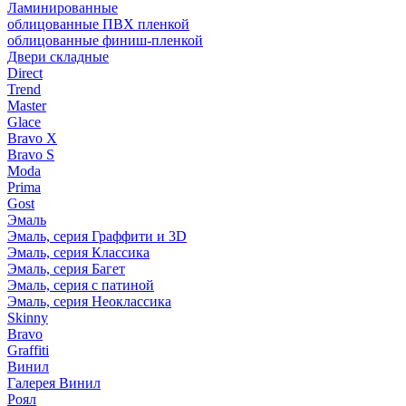
Ламинированные
облицованные ПВХ пленкой
облицованные финиш-пленкой
Двери складные
Direct
Trend
Master
Glace
Bravo X
Bravo S
Moda
Prima
Gost
Эмаль
Эмаль, серия Граффити и 3D
Эмаль, серия Классика
Эмаль, серия Багет
Эмаль, серия с патиной
Эмаль, серия Неоклассика
Skinny
Bravo
Graffiti
Винил
Галерея Винил
Роял