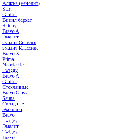
Аляска (Ренолит)
Start
Graffiti
Винил бархат
Skinny
Bravo A
Эмалит
эмалит Севилья
эмалит Классика
Bravo X
Prima
Neoclassic
Twiggy
Bravo A
Graffiti
Стеклянные
Bravo Glass
Sauna
Складные
Экошпон
Bravo
Twiggy
Эмалит
Twiggy
Bravo